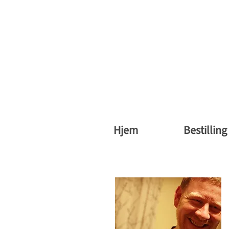
vergsøya gard
Hjem
Bestilling