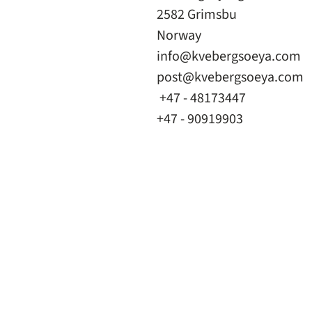
2582 Grimsbu
Norway
info@kvebergsoeya.com
post@kvebergsoeya.com
+47 - 48173447
+47 - 90919903